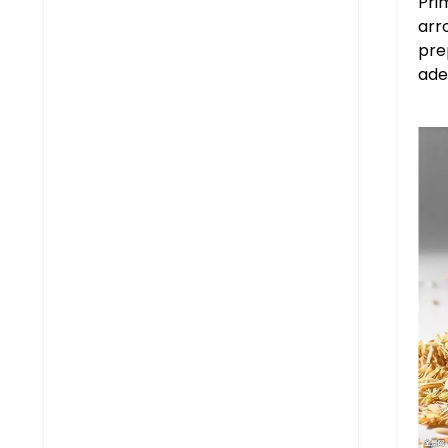
Pri
arr
pre
ade