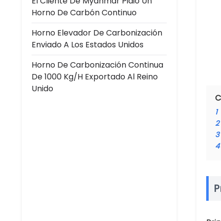
El Cliente De Myanmar Pidió Un
Horno De Carbón Continuo
Horno Elevador De Carbonización
Enviado A Los Estados Unidos
Horno De Carbonización Continua
De 1000 Kg/h Exportado Al Reino
Unido
C
1
2
3
4
P