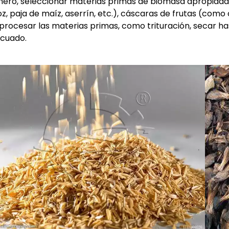
mero, seleccionar materias primas de biomasa apropiada
oz, paja de maíz, aserrín, etc.), cáscaras de frutas (com
procesar las materias primas, como trituración, secar h
cuado.