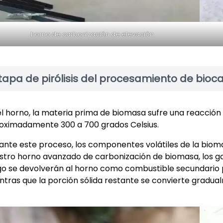
horno de carbonización de elevación
tapa de pirólisis del procesamiento de bioc
el horno, la materia prima de biomasa sufre una reacción 
oximadamente 300 a 700 grados Celsius.
ante este proceso, los componentes volátiles de la biom
stro horno avanzado de carbonización de biomasa, los g
go se devolverán al horno como combustible secundario pa
ntras que la porción sólida restante se convierte gradu