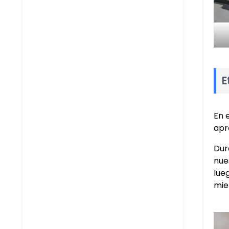
E
En 
apr
Dur
nue
lue
mie