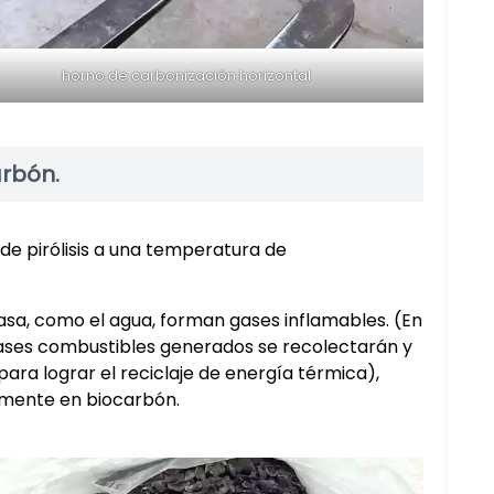
horno de carbonización horizontal
arbón.
de pirólisis a una temperatura de
asa, como el agua, forman gases inflamables. (En
ases combustibles generados se recolectarán y
ra lograr el reciclaje de energía térmica),
almente en biocarbón.