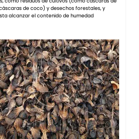
s, como residuos de cultivos (como cáscaras de
o cáscaras de coco) y desechos forestales, y
asta alcanzar el contenido de humedad