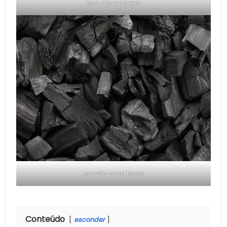
tora de madeira
carvão para toras
Conteúdo
esconder