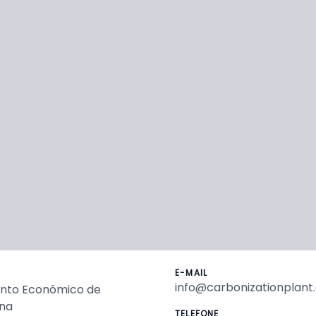
E-MAIL
info@carbonizationplan
ento Econômico de
ina
TELEFONE