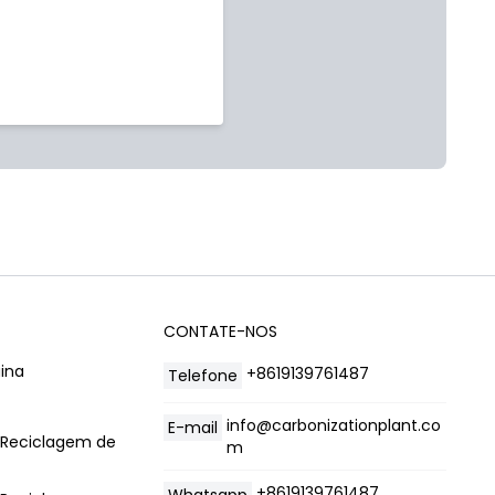
CONTATE-NOS
ina
+8619139761487
Telefone
info@carbonizationplant.co
E-mail
 Reciclagem de
m
+8619139761487