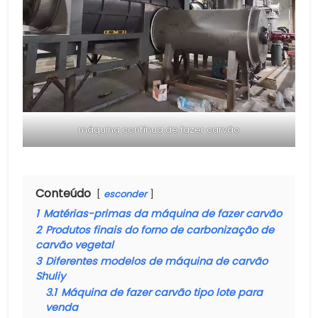
máquina contínua de fazer carvão
Conteúdo
esconder
1
Matérias-primas da máquina de fazer carvão
2
Produtos finais do forno de carbonização de
carvão vegetal
3
Diferentes modelos de máquina de carvão
Shuliy
3.1
Máquina de fazer carvão tipo lote para
venda