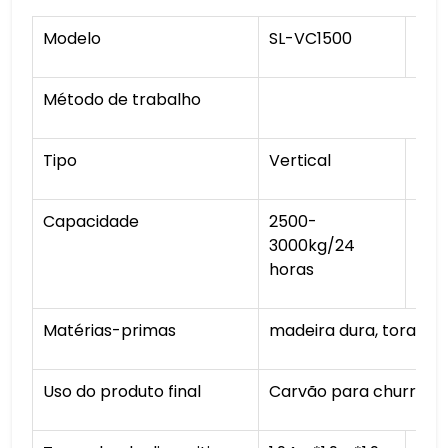
Modelo
SL-VC1500
SL-
Método de trabalho
Tipo
Vertical
Capacidade
2500-
900
3000kg/24
14h
horas
Matérias-primas
madeira dura, toras, b
Uso do produto final
Carvão para churrasco