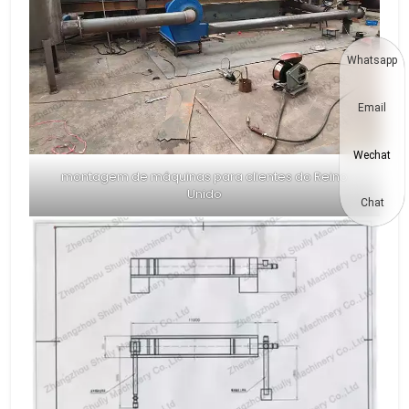
Whatsapp
Email
Wechat
montagem de máquinas para clientes do Reino
Unido
Chat