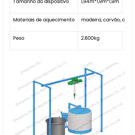
Tamanho do dispositivo
1,94m*1,9m*1,9m
3*1,
Materiais de aquecimento
madeira, carvão, carvã
Peso
2.800kg
250