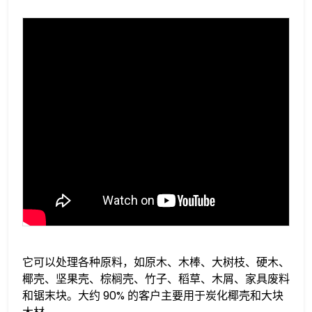
它可以处理各种原料，如原木、木棒、大树枝、硬木、
椰壳、坚果壳、棕榈壳、竹子、稻草、木屑、家具废料
和锯末块。大约 90% 的客户主要用于炭化椰壳和大块