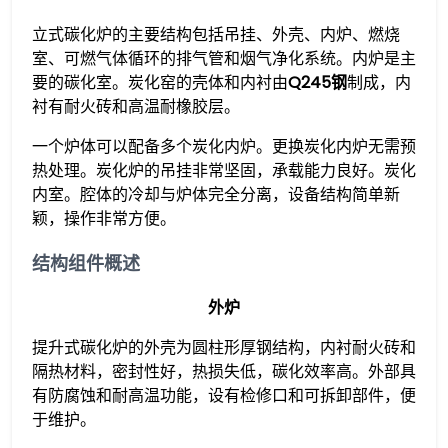
立式碳化炉的主要结构包括吊挂、外壳、内炉、燃烧
室、可燃气体循环的排气管和烟气净化系统。内炉是主
要的碳化室。炭化窑的壳体和内衬由
Q245钢
制成，内
衬有耐火砖和高温耐橡胶层。
一个炉体可以配备多个炭化内炉。更换炭化内炉无需预
热处理。炭化炉的吊挂非常坚固，承载能力良好。炭化
内室。腔体的冷却与炉体完全分离，设备结构简单新
颖，操作非常方便。
结构组件概述
外炉
提升式碳化炉的外壳为圆柱形厚钢结构，内衬耐火砖和
隔热材料，密封性好，热损失低，碳化效率高。外部具
有防腐蚀和耐高温功能，设有检修口和可拆卸部件，便
于维护。